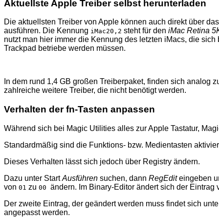
Aktuellste Apple Treiber selbst herunterladen
Die aktuellsten Treiber von Apple können auch direkt über da
ausführen. Die Kennung
steht für den
iMac Retina 5K
iMac20,2
nutzt man hier immer die Kennung des letzten iMacs, die sich
Trackpad betriebe werden müssen.
In dem rund 1,4 GB großen Treiberpaket, finden sich analog z
zahlreiche weitere Treiber, die nicht benötigt werden.
Verhalten der fn-Tasten anpassen
Während sich bei Magic Utilities alles zur Apple Tastatur, Mag
Standardmäßig sind die Funktions- bzw. Medientasten aktivier
Dieses Verhalten lässt sich jedoch über Registry ändern.
Dazu unter Start
Ausführen
suchen, dann
RegEdit
eingeben un
von
zu
ändern. Im Binary-Editor ändert sich der Eintrag
01
00
Der zweite Eintrag, der geändert werden muss findet sich unt
angepasst werden.