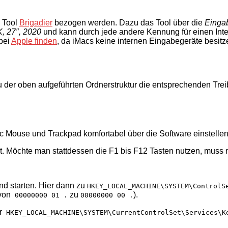
s Tool
Brigadier
bezogen werden. Dazu das Tool über die
Einga
, 27″, 2020
und kann durch jede andere Kennung für einen Inte
 bei
Apple finden
, da iMacs keine internen Eingabegeräte besi
u der oben aufgeführten Ordnerstruktur die entsprechenden Tre
ic Mouse und Trackpad komfortabel über die Software einstellen l
t. Möchte man stattdessen die F1 bis F12 Tasten nutzen, muss m
d starten. Hier dann zu
HKEY_LOCAL_MACHINE\SYSTEM\ControlS
 von
zu
).
00000000 01 .
00000000 00 .
er
HKEY_LOCAL_MACHINE\SYSTEM\CurrentControlSet\Services\K