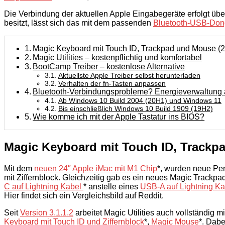
Die Verbindung der aktuellen Apple Eingabegeräte erfolgt übe
besitzt, lässt sich das mit dem passenden
Bluetooth-USB-Don
Magic Keyboard mit Touch ID, Trackpad und Mouse (
Magic Utilities – kostenpflichtig und komfortabel
BootCamp Treiber – kostenlose Alternative
Aktuellste Apple Treiber selbst herunterladen
Verhalten der fn-Tasten anpassen
Bluetooth-Verbindungsprobleme? Energieverwaltung
Ab Windows 10 Build 2004 (20H1) und Windows 11
Bis einschließlich Windows 10 Build 1909 (19H2)
Wie komme ich mit der Apple Tastatur ins BIOS?
Magic Keyboard mit Touch ID, Trackp
Mit dem
neuen 24″ Apple iMac mit M1 Chip
*, wurden neue Per
mit Ziffernblock. Gleichzeitig gab es ein neues Magic Track
C auf Lightning Kabel
* anstelle eines
USB-A auf Lightning Ka
Hier findet sich ein Vergleichsbild auf Reddit.
Seit
Version 3.1.1.2
arbeitet Magic Utilities auch vollständig 
Keyboard mit Touch ID und Ziffernblock
*,
Magic Mouse
*. Dabe