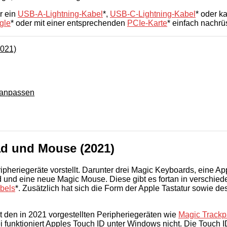
r ein
USB-A-Lightning-Kabel
*,
USB-C-Lightning-Kabel
* oder k
gle
* oder mit einer entsprechenden
PCIe-Karte
* einfach nachrü
2021)
 anpassen
ad und Mouse (2021)
ipheriegeräte vorstellt. Darunter drei Magic Keyboards, eine Ap
pad und eine neue Magic Mouse. Diese gibt es fortan in versch
bels
*. Zusätzlich hat sich die Form der Apple Tastatur sowie d
mit den in 2021 vorgestellten Peripheriegeräten wie
Magic Track
i funktioniert Apples Touch ID unter Windows nicht. Die Touch 