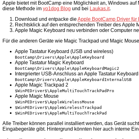
Apple bietet mit BootCamp eine Möglichkeit an, Windows auf M
diese Methode im
yo1dog Blog
und bei
Laukas.it
.
Download und entpacke die
Apple BootCamp Driver für
Rechtsklick auf den entsprechenden Treiber des Apple
Apple Magic Keyboard neu verbinden oder Computer ne
Für die anderen Geräte wie Magic Trackpad und Magic Mous
Apple Tastatur Keyboard (USB und wireless)
BootCamp\Drivers\Apple\AppleKeyboard
Apple Tastatur Magic Keyboard
BootCamp\Drivers\Apple\AppleKeyboardMagic2
Intergrierter USB-Anschluss an Apple Tastatur Keyboard
BootCamp\Drivers\Apple\AppleKeyboardInternalUSB
Apple Magic Trackpad 2
$WinPEDriver$\AppleMultiTouchTrackPadPro
Apple Magic Mouse
$WinPEDriver$\AppleWirelessMouse
$WinPEDriver$\AppleWirelessTrackpad
$WinPEDriver$\AppleMultiTouchTrackPad
Alle Treiber können parallel installiert werden, das Gerät such
Eingabegeräte gibt. Hintergrund könnten hier auch interne E