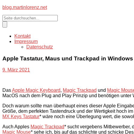
blog.martinlorenz.net
blog.martinlorenz.net
Kontakt
Impressum
Datenschutz
Apple Tastatur, Maus und Trackpad in Windows
9. März 2021
Das
Apple Magic Keyboard
,
Magic Trackpad
und
Magic Mous
MacOS nach dem Plug and Play Prinzip und benötigen unter 
Doch warum sollte man überhaupt eines dieser Apple Einga
Größe, dem perfekten Tastendruck und der Wertigkeit hoch im Ku
MX Keys Tastatur
* wäre noch eine Überlegung wert, die sow
Auch Apples
Magic Trackpad
* sucht vergebens Mitbewerber, 
Magic Mouse
* sehe ich, bis auf das schlichte und schicke Des