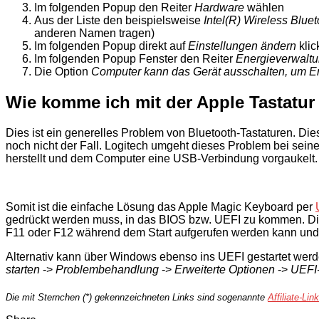
Im folgenden Popup den Reiter
Hardware
wählen
Aus der Liste den beispielsweise
Intel(R) Wireless Blue
anderen Namen tragen)
Im folgenden Popup direkt auf
Einstellungen ändern
klic
Im folgenden Popup Fenster den Reiter
Energieverwalt
Die Option
Computer kann das Gerät ausschalten, um E
Wie komme ich mit der Apple Tastatur
Dies ist ein generelles Problem von Bluetooth-Tastaturen. D
noch nicht der Fall. Logitech umgeht dieses Problem bei sei
herstellt und dem Computer eine USB-Verbindung vorgaukelt.
Somit ist die einfache Lösung das Apple Magic Keyboard per
gedrückt werden muss, in das BIOS bzw. UEFI zu kommen. Die 
F11 oder F12 während dem Start aufgerufen werden kann und d
Alternativ kann über Windows ebenso ins UEFI gestartet werd
starten
->
Problembehandlung
->
Erweiterte Optionen
->
UEFI-
Die mit Sternchen (*) gekennzeichneten Links sind sogenannte
Affiliate-Lin