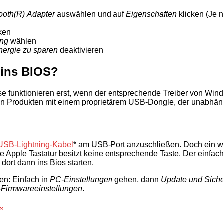
tooth(R) Adapter
auswählen und auf
Eigenschaften
klicken (Je 
ken
ung
wählen
nergie zu sparen
deaktivieren
 ins BIOS?
iese funktionieren erst, wenn der entsprechende Treiber von W
nen Produkten mit einem proprietärem USB-Dongle, der unabhän
USB-Lightning-Kabel
* am USB-Port anzuschließen. Doch ein we
Apple Tastatur besitzt keine entsprechende Taste. Der einfach
ort dann ins Bios starten.
en: Einfach in
PC-Einstellungen
gehen, dann
Update und Siche
Firmwareeinstellungen
.
ks.