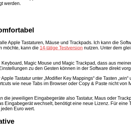
gt werden.
komfortabel
für alle Apple Tastaturen, Mäuse und Trackpads. Ich kann die So
en möchte, kann die
14-tätige Testversion
nutzen. Unter dem glei
gic Keyboard, Magic Mouse und Magic Trackpad, dass aus meiner
et. Einstellungen zu den Gesten können in der Software direkt 
pple Tastatur unter „Modifier Key Mappings“ die Tasten „win“ un
rtcuts wie neue Tabs im Browser oder Copy & Paste nicht von
t an die jeweiligen Eingabegeräte also Tastatur, Maus oder Tra
 das Eingabegerät wechselt, benötigt eine neue Lizenz. Für eine
t jeden Euro wert.
ative