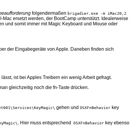
beaufforderung
folgendermaßen
brigadier.exe -m iMac20,2
l-Mac ersetzt werden, der BootCamp unterstützt. Idealerweise
tzen und somit immer mit Magic Keyboard und Mouse oder
iber der Eingabegeräte von Apple. Daneben finden sich
ässt, ist bei Apples Treibern ein wenig Arbeit gefragt.
an gleichzeitig noch die fn-Taste drücken.
gehen und
key
et001\Services\KeyMagic\
OSXFnBehavior
. Hier muss entsprechend
key ebenso
eyMagic\
OSXFnBehavior